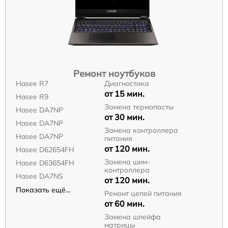
Ремонт ноутбуков
Hasee R7
Диагностика
от 15 мин.
Hasee R9
Замена термопасты
Hasee DA7NP
от 30 мин.
Hasee DA7NP
Замена контроллера
Hasee DA7NP
питания
от 120 мин.
Hasee D62654FH
Замена шим-
Hasee D63654FH
контроллера
Hasee DA7NS
от 120 мин.
Показать ещё...
Ремонт цепей питания
от 60 мин.
Замена шлейфа
матрицы