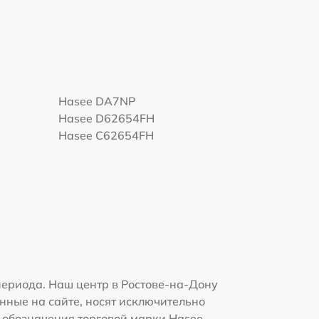
Hasee DA7NP
Hasee D62654FH
Hasee C62654FH
ериода. Наш центр в Ростове-на-Дону
нные на сайте, носят исключительно
и обозначения торговой марки Hasee