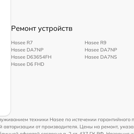
Ремонт устройств
Hasee R7
Hasee R9
Hasee DA7NP
Hasee DA7NP
Hasee D63654FH
Hasee DA7NS
Hasee D6 FHD
уживанием техники Hasee по истечении гарантийного п
 авторизации от производителя. Цены на ремонт, указа
личной офертой согласно п. 2 ст. 437 ГК РФ. Названия 